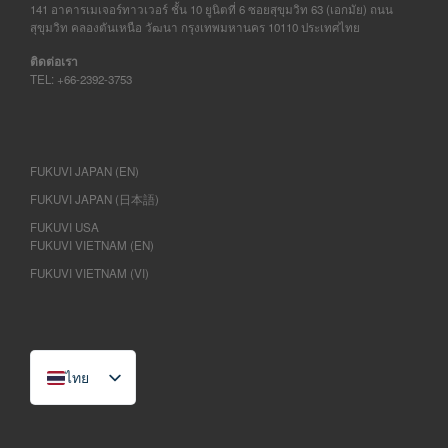
141 อาคารเมเจอร์ทาวเวอร์ ชั้น 10 ยูนิตที่ 6 ซอยสุขุมวิท 63 (เอกมัย) ถนน
สุขุมวิท คลองตันเหนือ วัฒนา กรุงเทพมหานคร 10110 ประเทศไทย
ติดต่อเรา
TEL: +66-2392-3753
FUKUVI JAPAN (EN)
FUKUVI JAPAN (日本語)
FUKUVI USA
FUKUVI VIETNAM (EN)
FUKUVI VIETNAM (VI)
ไทย