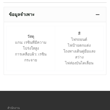
ข้อมูลจำเพาะ
สี
วัสดุ
ไฟรถยนต์
แกน: เรซินที่มีความ
ไฟป้ายตกแต่ง
โปร่งใสสูง
โถงทางเดินคู่มือแสง
การเคลือบผิว: เรซิน
สว่าง
กระจาย
ไฟส่องบันไดเลื่อน
สำนักงาน